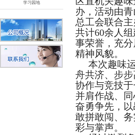
区直机关趣味
学习园地
办，活动由青
总工会联合主
共计
60
余人组
事荣誉，充分
精神风貌。
本次趣味
舟共济、步步
协作与竞技于
并肩作战、同
奋勇争先，以
敢拼敢闯、务
彩与掌声。