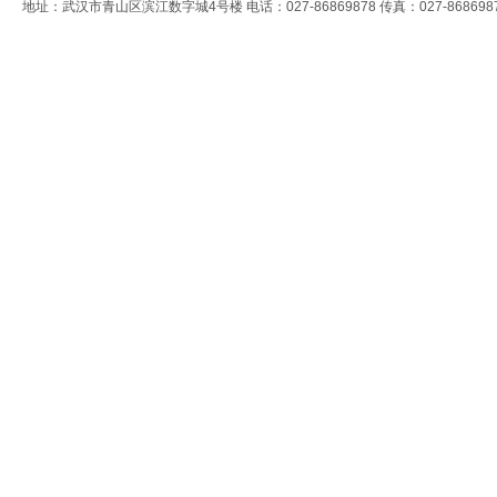
地址：武汉市青山区滨江数字城4号楼 电话：027-86869878 传真：027-868698