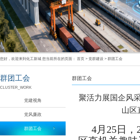
您好，欢迎来到化工新城 您当前所在的页面：
首页
>
党群建设
>
群团工会
群团工会
群团工会
CLUSTER_WORK
聚活力展国企风采
党建视角
山区
党风廉政
4
月
25
日，
群团工会