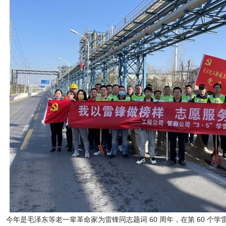
今年是毛泽东等老一辈革命家为雷锋同志题词 60 周年，在第 60 个学雷