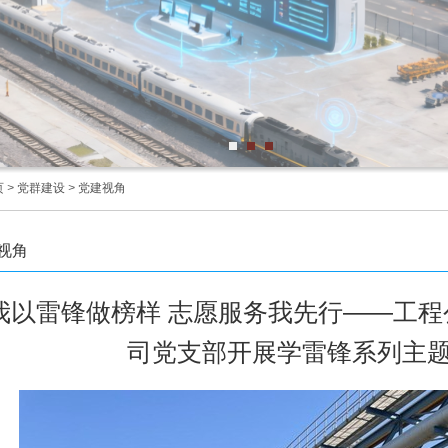
页
>
党群建设
>
党建视角
视角
我以雷锋做榜样 志愿服务我先行——工
司党支部开展学雷锋系列主